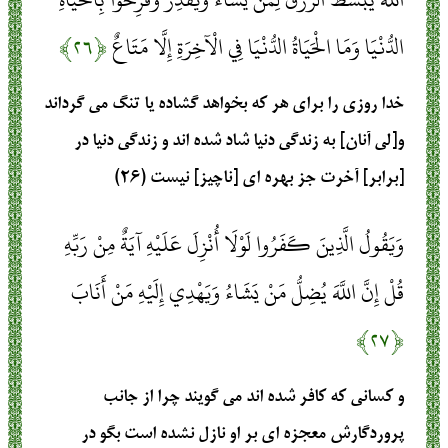
الدُّنْيَا وَمَا الْحَيَاةُ الدُّنْيَا فِي الْآخِرَةِ إِلَّا مَتَاعٌ
﴿۲۶﴾
خدا روزى را براى هر كه بخواهد گشاده يا تنگ مى‏ گرداند
و[لى آنان] به زندگى دنيا شاد شده‏ اند و زندگى دنيا در
[برابر] آخرت جز بهره‏ اى [ناچيز] نيست (۲۶)
وَيَقُولُ الَّذِينَ كَفَرُوا لَوْلَا أُنْزِلَ عَلَيْهِ آيَةٌ مِنْ رَبِّهِ
قُلْ إِنَّ اللَّهَ يُضِلُّ مَنْ يَشَاءُ وَيَهْدِي إِلَيْهِ مَنْ أَنَابَ
﴿۲۷﴾
و كسانى كه كافر شده‏ اند مى‏ گويند چرا از جانب
پروردگارش معجزه ‏اى بر او نازل نشده است بگو در