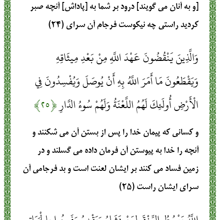
[و به آنان مى‏ گويند] درود بر شما به [پاداش] آنچه صبر
كرديد راستى چه نيكوست فرجام آن سراى (۲۴)
وَالَّذِينَ يَنْقُضُونَ عَهْدَ اللَّهِ مِنْ بَعْدِ مِيثَاقِهِ
وَيَقْطَعُونَ مَا أَمَرَ اللَّهُ بِهِ أَنْ يُوصَلَ وَيُفْسِدُونَ فِي
الْأَرْضِ أُولَئِكَ لَهُمُ اللَّعْنَةُ وَلَهُمْ سُوءُ الدَّارِ
﴿۲۵﴾
و كسانى كه پيمان خدا را پس از بستن آن مى ‏شكنند و
آنچه را خدا به پيوستن آن فرمان داده مى‏ گسلند و در
زمين فساد مى كنند بر ايشان لعنت است و بد فرجامى آن
سراى ايشان راست (۲۵)
اللَّهُ يَبْسُطُ الرِّزْقَ لِمَنْ يَشَاءُ وَيَقْدِرُ وَفَرِحُوا بِالْحَيَاةِ