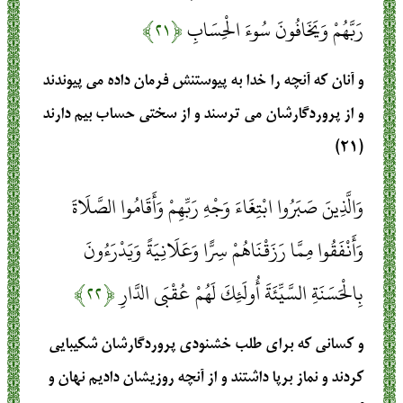
رَبَّهُمْ وَيَخَافُونَ سُوءَ الْحِسَابِ
﴿۲۱﴾
و آنان كه آنچه را خدا به پيوستنش فرمان داده مى ‏پيوندند
و از پروردگارشان مى‏ ترسند و از سختى حساب بيم دارند
(۲۱)
وَالَّذِينَ صَبَرُوا ابْتِغَاءَ وَجْهِ رَبِّهِمْ وَأَقَامُوا الصَّلَاةَ
وَأَنْفَقُوا مِمَّا رَزَقْنَاهُمْ سِرًّا وَعَلَانِيَةً وَيَدْرَءُونَ
بِالْحَسَنَةِ السَّيِّئَةَ أُولَئِكَ لَهُمْ عُقْبَى الدَّارِ
﴿۲۲﴾
و كسانى كه براى طلب خشنودى پروردگارشان شكيبايى
كردند و نماز برپا داشتند و از آنچه روزيشان داديم نهان و