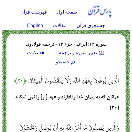
صفحه اول
فهرست قرآن
English
جستجوی قرآن
مقالات
سوره ۱۳: الرعد - جزء ۱۳ - ترجمه فولادوند
تغيير سوره و ترجمه
تلاوت
جستجو
الَّذِينَ يُوفُونَ بِعَهْدِ اللَّهِ وَلَا يَنْقُضُونَ الْمِيثَاقَ
﴿۲۰﴾
همانان كه به پيمان خدا وفادارند و عهد [او] را نمى ‏شكنند
(۲۰)
وَالَّذِينَ يَصِلُونَ مَا أَمَرَ اللَّهُ بِهِ أَنْ يُوصَلَ وَيَخْشَوْنَ