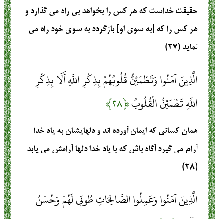
حقيقت ‏خداست كه هر كس را بخواهد بى‏ راه مى‏ گذارد و
هر كس را كه [به سوى او] بازگردد به سوى خود راه مى
‏نمايد (۲۷)
الَّذِينَ آمَنُوا وَتَطْمَئِنُّ قُلُوبُهُمْ بِذِكْرِ اللَّهِ أَلَا بِذِكْرِ
اللَّهِ تَطْمَئِنُّ الْقُلُوبُ
﴿۲۸﴾
همان كسانى كه ايمان آورده‏ اند و دلهايشان به ياد خدا
آرام مى‏ گيرد آگاه باش كه با ياد خدا دلها آرامش مى‏ يابد
(۲۸)
الَّذِينَ آمَنُوا وَعَمِلُوا الصَّالِحَاتِ طُوبَى لَهُمْ وَحُسْنُ