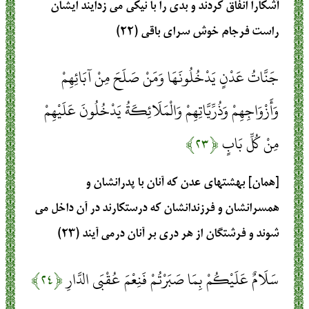
آشكارا انفاق كردند و بدى را با نيكى مى‏ زدايند ايشان
راست فرجام خوش سراى باقى (۲۲)
جَنَّاتُ عَدْنٍ يَدْخُلُونَهَا وَمَنْ صَلَحَ مِنْ آبَائِهِمْ
وَأَزْوَاجِهِمْ وَذُرِّيَّاتِهِمْ وَالْمَلَائِكَةُ يَدْخُلُونَ عَلَيْهِمْ
مِنْ كُلِّ بَابٍ
﴿۲۳﴾
[همان] بهشتهاى عدن كه آنان با پدرانشان و
همسرانشان و فرزندانشان كه درستكارند در آن داخل مى
‏شوند و فرشتگان از هر درى بر آنان درمى ‏آيند (۲۳)
سَلَامٌ عَلَيْكُمْ بِمَا صَبَرْتُمْ فَنِعْمَ عُقْبَى الدَّارِ
﴿۲۴﴾