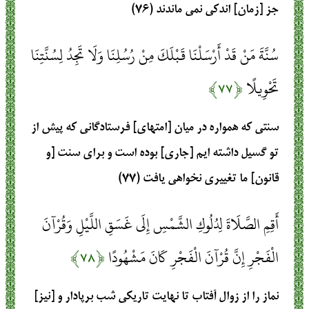
جز [زمان] اندكى نمى‏ ماندند (۷۶)
سُنَّةَ مَنْ قَدْ أَرْسَلْنَا قَبْلَكَ مِنْ رُسُلِنَا وَلَا تَجِدُ لِسُنَّتِنَا
تَحْوِيلًا
﴿۷۷﴾
سنتى كه همواره در ميان [امتهاى] فرستادگانى كه پيش از
تو گسيل داشته‏ ايم [جارى] بوده است و براى سنت [و
قانون] ما تغييرى نخواهى يافت (۷۷)
أَقِمِ الصَّلَاةَ لِدُلُوكِ الشَّمْسِ إِلَى غَسَقِ اللَّيْلِ وَقُرْآنَ
الْفَجْرِ إِنَّ قُرْآنَ الْفَجْرِ كَانَ مَشْهُودًا
﴿۷۸﴾
نماز را از زوال آفتاب تا نهايت تاريكى شب برپادار و [نيز]