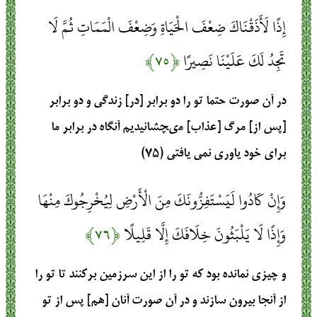
إِذًا لَأَذَقْنَاكَ ضِعْفَ الْحَيَاةِ وَضِعْفَ الْمَمَاتِ ثُمَّ لَا
تَجِدُ لَكَ عَلَيْنَا نَصِيرًا
﴿۷۵﴾
در آن صورت حتما تو را دو برابر [در] زندگى و دو برابر
[پس از] مرگ [عذاب] مى‏چشانيديم آنگاه در برابر ما
براى خود ياورى نمى‏ يافتى (۷۵)
وَإِنْ كَادُوا لَيَسْتَفِزُّونَكَ مِنَ الْأَرْضِ لِيُخْرِجُوكَ مِنْهَا
وَإِذًا لَا يَلْبَثُونَ خِلَافَكَ إِلَّا قَلِيلًا
﴿۷۶﴾
و چيزى نمانده بود كه تو را از اين سرزمين بركنند تا تو را
از آنجا بيرون سازند و در آن صورت آنان [هم] پس از تو