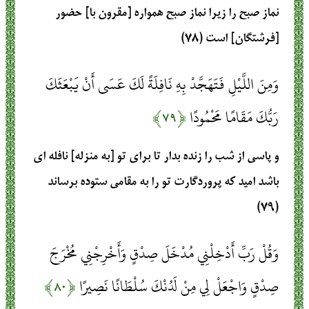
نماز صبح را زيرا نماز صبح همواره [مقرون با] حضور
[فرشتگان] است (۷۸)
وَمِنَ اللَّيْلِ فَتَهَجَّدْ بِهِ نَافِلَةً لَكَ عَسَى أَنْ يَبْعَثَكَ
رَبُّكَ مَقَامًا مَحْمُودًا
﴿۷۹﴾
و پاسى از شب را زنده بدار تا براى تو [به منزله] نافله‏ اى
باشد اميد كه پروردگارت تو را به مقامى ستوده برساند
(۷۹)
وَقُلْ رَبِّ أَدْخِلْنِي مُدْخَلَ صِدْقٍ وَأَخْرِجْنِي مُخْرَجَ
صِدْقٍ وَاجْعَلْ لِي مِنْ لَدُنْكَ سُلْطَانًا نَصِيرًا
﴿۸۰﴾