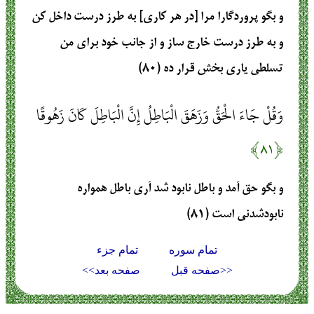
و بگو پروردگارا مرا [در هر كارى] به طرز درست داخل كن
و به طرز درست‏ خارج ساز و از جانب خود براى من
تسلطى يارى‏ بخش قرار ده (۸۰)
وَقُلْ جَاءَ الْحَقُّ وَزَهَقَ الْبَاطِلُ إِنَّ الْبَاطِلَ كَانَ زَهُوقًا
﴿۸۱﴾
و بگو حق آمد و باطل نابود شد آرى باطل همواره
نابودشدنى است (۸۱)
تمام سوره
تمام جزء
<<صفحه قبل
صفحه بعد>>