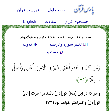
صفحه اول
فهرست قرآن
English
جستجوی قرآن
مقالات
سوره ۱۷: الإسراء - جزء ۱۵ - ترجمه فولادوند
تغيير سوره و ترجمه
تلاوت
جستجو
وَمَنْ كَانَ فِي هَذِهِ أَعْمَى فَهُوَ فِي الْآخِرَةِ أَعْمَى وَأَضَلُّ
سَبِيلًا
﴿۷۲﴾
و هر كه در اين [دنيا] كور[دل] باشد در آخرت [هم]
كور[دل] و گمراهتر خواهد بود (۷۲)