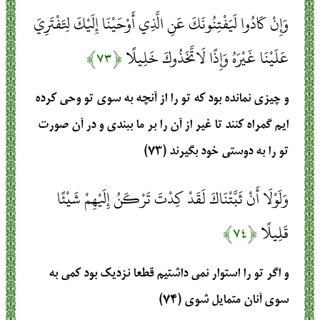
وَإِنْ كَادُوا لَيَفْتِنُونَكَ عَنِ الَّذِي أَوْحَيْنَا إِلَيْكَ لِتَفْتَرِيَ
عَلَيْنَا غَيْرَهُ وَإِذًا لَاتَّخَذُوكَ خَلِيلًا
﴿۷۳﴾
و چيزى نمانده بود كه تو را از آنچه به سوى تو وحى كرده‏
ايم گمراه كنند تا غير از آن را بر ما ببندى و در آن صورت
تو را به دوستى خود بگيرند (۷۳)
وَلَوْلَا أَنْ ثَبَّتْنَاكَ لَقَدْ كِدْتَ تَرْكَنُ إِلَيْهِمْ شَيْئًا
قَلِيلًا
﴿۷۴﴾
و اگر تو را استوار نمى‏ داشتيم قطعا نزديك بود كمى به
سوى آنان متمايل شوى (۷۴)