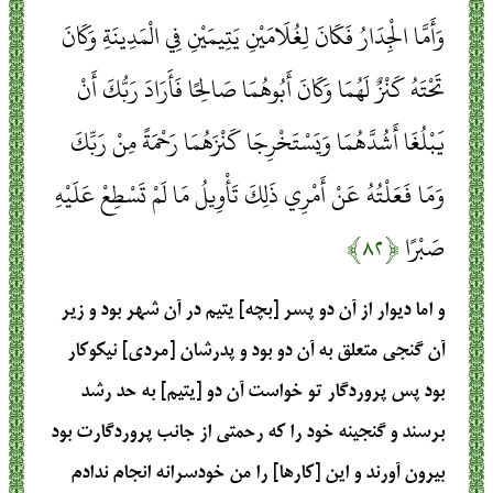
وَأَمَّا الْجِدَارُ فَكَانَ لِغُلَامَيْنِ يَتِيمَيْنِ فِي الْمَدِينَةِ وَكَانَ
تَحْتَهُ كَنْزٌ لَهُمَا وَكَانَ أَبُوهُمَا صَالِحًا فَأَرَادَ رَبُّكَ أَنْ
يَبْلُغَا أَشُدَّهُمَا وَيَسْتَخْرِجَا كَنْزَهُمَا رَحْمَةً مِنْ رَبِّكَ
وَمَا فَعَلْتُهُ عَنْ أَمْرِي ذَلِكَ تَأْوِيلُ مَا لَمْ تَسْطِعْ عَلَيْهِ
صَبْرًا
﴿۸۲﴾
و اما ديوار از آن دو پسر [بچه] يتيم در آن شهر بود و زير
آن گنجى متعلق به آن دو بود و پدرشان [مردى] نيكوكار
بود پس پروردگار تو خواست آن دو [يتيم] به حد رشد
برسند و گنجينه خود را كه رحمتى از جانب پروردگارت بود
بيرون آورند و اين [كارها] را من خودسرانه انجام ندادم