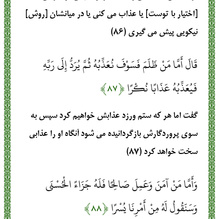
[اختيار با توست] يا عذاب مى ‏كنى يا در ميانشان [روش]
نيكويى پيش مى‏ گيرى (۸۶)
قَالَ أَمَّا مَنْ ظَلَمَ فَسَوْفَ نُعَذِّبُهُ ثُمَّ يُرَدُّ إِلَى رَبِّهِ
فَيُعَذِّبُهُ عَذَابًا نُكْرًا
﴿۸۷﴾
گفت اما هر كه ستم ورزد عذابش خواهيم كرد سپس به
سوى پروردگارش بازگردانيده مى ‏شود آنگاه او را عذابى
سخت‏ خواهد كرد (۸۷)
وَأَمَّا مَنْ آمَنَ وَعَمِلَ صَالِحًا فَلَهُ جَزَاءً الْحُسْنَى
وَسَنَقُولُ لَهُ مِنْ أَمْرِنَا يُسْرًا
﴿۸۸﴾