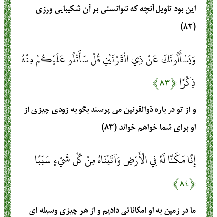
اين بود تاويل آنچه كه نتوانستى بر آن شكيبايى ورزى
(۸۲)
وَيَسْأَلُونَكَ عَنْ ذِي الْقَرْنَيْنِ قُلْ سَأَتْلُو عَلَيْكُمْ مِنْهُ
ذِكْرًا
﴿۸۳﴾
و از تو در باره ذوالقرنين مى ‏پرسند بگو به زودى چيزى از
او براى شما خواهم خواند (۸۳)
إِنَّا مَكَّنَّا لَهُ فِي الْأَرْضِ وَآتَيْنَاهُ مِنْ كُلِّ شَيْءٍ سَبَبًا
﴿۸۴﴾
ما در زمين به او امكاناتى داديم و از هر چيزى وسيله‏ اى