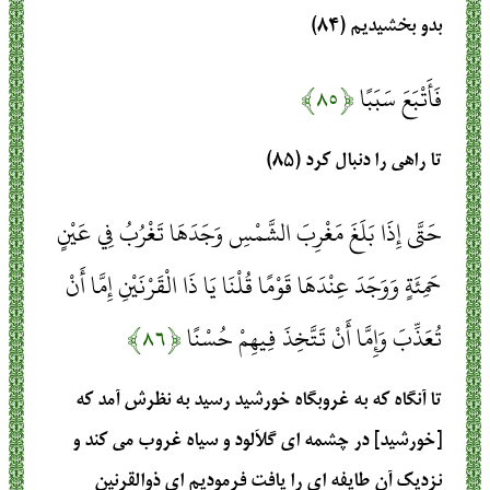
بدو بخشيديم (۸۴)
فَأَتْبَعَ سَبَبًا
﴿۸۵﴾
تا راهى را دنبال كرد (۸۵)
حَتَّى إِذَا بَلَغَ مَغْرِبَ الشَّمْسِ وَجَدَهَا تَغْرُبُ فِي عَيْنٍ
حَمِئَةٍ وَوَجَدَ عِنْدَهَا قَوْمًا قُلْنَا يَا ذَا الْقَرْنَيْنِ إِمَّا أَنْ
تُعَذِّبَ وَإِمَّا أَنْ تَتَّخِذَ فِيهِمْ حُسْنًا
﴿۸۶﴾
تا آنگاه كه به غروبگاه خورشيد رسيد به نظرش آمد كه
[خورشيد] در چشمه‏ اى گل‏آلود و سياه غروب مى ‏كند و
نزديك آن طايفه‏ اى را يافت فرموديم اى ذوالقرنين