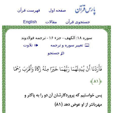
صفحه اول
فهرست قرآن
English
جستجوی قرآن
مقالات
سوره ۱۸: الكهف - جزء ۱۶ - ترجمه فولادوند
تغيير سوره و ترجمه
تلاوت
جستجو
فَأَرَدْنَا أَنْ يُبْدِلَهُمَا رَبُّهُمَا خَيْرًا مِنْهُ زَكَاةً وَأَقْرَبَ رُحْمًا
﴿۸۱﴾
پس خواستيم كه پروردگارشان آن دو را به پاكتر و
مهربانتر از او عوض دهد (۸۱)