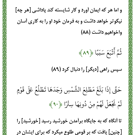
و اما هر كه ايمان آورد و كار شايسته كند پاداشى [هر چه]
نيكوتر خواهد داشت و به فرمان خود او را به كارى آسان
واخواهيم داشت (۸۸)
ثُمَّ أَتْبَعَ سَبَبًا
﴿۸۹﴾
سپس راهى [ديگر] را دنبال كرد (۸۹)
حَتَّى إِذَا بَلَغَ مَطْلِعَ الشَّمْسِ وَجَدَهَا تَطْلُعُ عَلَى قَوْمٍ
لَمْ نَجْعَلْ لَهُمْ مِنْ دُونِهَا سِتْرًا
﴿۹۰﴾
تا آنگاه كه به جايگاه برآمدن خورشيد رسيد [خورشيد] را
[چنين] يافت كه بر قومى طلوع میکرد كه براى ايشان در