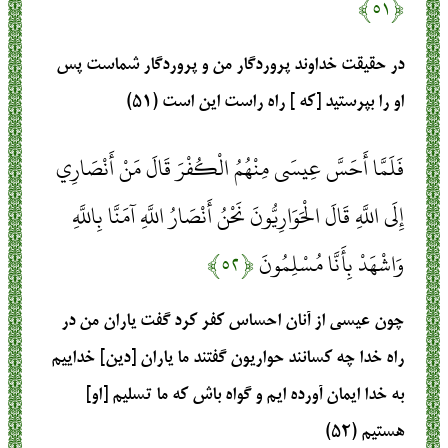
﴿۵۱﴾
در حقيقت ‏خداوند پروردگار من و پروردگار شماست پس
او را بپرستيد [كه ] راه راست اين است (۵۱)
فَلَمَّا أَحَسَّ عِيسَى مِنْهُمُ الْكُفْرَ قَالَ مَنْ أَنْصَارِي
إِلَى اللَّهِ قَالَ الْحَوَارِيُّونَ نَحْنُ أَنْصَارُ اللَّهِ آمَنَّا بِاللَّهِ
وَاشْهَدْ بِأَنَّا مُسْلِمُونَ
﴿۵۲﴾
چون عيسى از آنان احساس كفر كرد گفت‏ ياران من در
راه خدا چه كسانند حواريون گفتند ما ياران [دين] خداييم
به خدا ايمان آورده‏ ايم و گواه باش كه ما تسليم [او]
هستيم (۵۲)