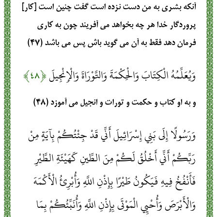
آنكه بشرى به من دست نزده است گفت چنين است [كار]
پروردگار خدا هر چه بخواهد مى ‏آفريند چون به كارى
فرمان دهد فقط به آن مى‏ گويد باش پس مى‏ باشد (۴۷)
وَيُعَلِّمُهُ الْكِتَابَ وَالْحِكْمَةَ وَالتَّوْرَاةَ وَالْإِنْجِيلَ
﴿۴۸﴾
و به او كتاب و حكمت و تورات و انجيل مى ‏آموزد (۴۸)
وَرَسُولًا إِلَى بَنِي إِسْرَائِيلَ أَنِّي قَدْ جِئْتُكُمْ بِآيَةٍ مِنْ
رَبِّكُمْ أَنِّي أَخْلُقُ لَكُمْ مِنَ الطِّينِ كَهَيْئَةِ الطَّيْرِ
فَأَنْفُخُ فِيهِ فَيَكُونُ طَيْرًا بِإِذْنِ اللَّهِ وَأُبْرِئُ الْأَكْمَهَ
وَالْأَبْرَصَ وَأُحْيِي الْمَوْتَى بِإِذْنِ اللَّهِ وَأُنَبِّئُكُمْ بِمَا