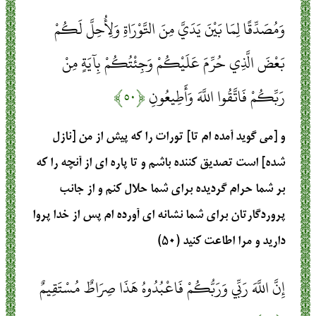
وَمُصَدِّقًا لِمَا بَيْنَ يَدَيَّ مِنَ التَّوْرَاةِ وَلِأُحِلَّ لَكُمْ
بَعْضَ الَّذِي حُرِّمَ عَلَيْكُمْ وَجِئْتُكُمْ بِآيَةٍ مِنْ
رَبِّكُمْ فَاتَّقُوا اللَّهَ وَأَطِيعُونِ
﴿۵۰﴾
و [مى‏ گويد آمده‏ ام تا] تورات را كه پيش از من [نازل
شده] است تصديق كننده باشم و تا پاره‏ اى از آنچه را كه
بر شما حرام گرديده براى شما حلال كنم و از جانب
پروردگارتان براى شما نشانه‏ اى آورده‏ ام پس از خدا پروا
داريد و مرا اطاعت كنيد (۵۰)
إِنَّ اللَّهَ رَبِّي وَرَبُّكُمْ فَاعْبُدُوهُ هَذَا صِرَاطٌ مُسْتَقِيمٌ