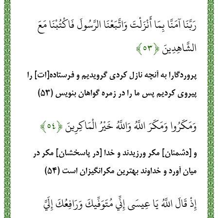
رَبَّنَا آمَنَّا بِمَا أَنْزَلْتَ وَاتَّبَعْنَا الرَّسُولَ فَاكْتُبْنَا مَعَ
الشَّاهِدِينَ
﴿۵۳﴾
پروردگارا به آنچه نازل كردى گرويديم و فرستاده[ات] را
پيروى كرديم پس ما را در زمره گواهان بنويس (۵۳)
وَمَكَرُوا وَمَكَرَ اللَّهُ وَاللَّهُ خَيْرُ الْمَاكِرِينَ
﴿۵۴﴾
و [دشمنان] مكر ورزيدند و خدا [در پاسخشان] مكر در
ميان آورد و خداوند بهترين مكرانگيزان است (۵۴)
إِذْ قَالَ اللَّهُ يَا عِيسَى إِنِّي مُتَوَفِّيكَ وَرَافِعُكَ إِلَيَّ