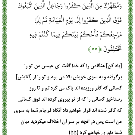
وَمُطَهِّرُكَ مِنَ الَّذِينَ كَفَرُوا وَجَاعِلُ الَّذِينَ اتَّبَعُوكَ
فَوْقَ الَّذِينَ كَفَرُوا إِلَى يَوْمِ الْقِيَامَةِ ثُمَّ إِلَيَّ
مَرْجِعُكُمْ فَأَحْكُمُ بَيْنَكُمْ فِيمَا كُنْتُمْ فِيهِ
تَخْتَلِفُونَ
﴿۵۵﴾
[ياد كن] هنگامى را كه خدا گفت اى عيسى من تو را
برگرفته و به سوى خويش بالا مى برم و تو را از [آلايش]
كسانى كه كفر ورزيده‏ اند پاك مى‏ گردانم و تا روز
رستاخيز كسانى را كه از تو پيروى كرده‏ اند فوق كسانى
كه كافر شده‏ اند قرار خواهم داد آنگاه فرجام شما به سوى
من است پس در آنچه بر سر آن اختلاف میکرديد ميان
شما داورى خواهم كرد (۵۵)