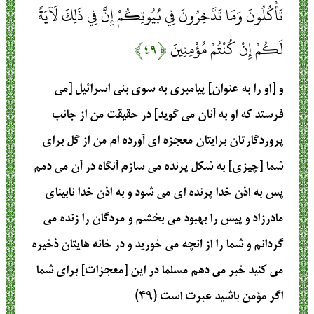
تَأْكُلُونَ وَمَا تَدَّخِرُونَ فِي بُيُوتِكُمْ إِنَّ فِي ذَلِكَ لَآيَةً
لَكُمْ إِنْ كُنْتُمْ مُؤْمِنِينَ
﴿۴۹﴾
و [او را به عنوان] پيامبرى به سوى بنى اسرائيل [مى‏
فرستد كه او به آنان مى‏ گويد] در حقيقت من از جانب
پروردگارتان برايتان معجزه ‏اى آورده‏ ام من از گل براى
شما [چيزى] به شكل پرنده مى‏ سازم آنگاه در آن مى‏ دمم
پس به اذن خدا پرنده‏ اى مى شود و به اذن خدا نابيناى
مادرزاد و پيس را بهبود مى ‏بخشم و مردگان را زنده مى‏
گردانم و شما را از آنچه مى ‏خوريد و در خانه هايتان ذخيره
مى ‏كنيد خبر مى‏ دهم مسلما در اين [معجزات] براى شما
اگر مؤمن باشيد عبرت است (۴۹)