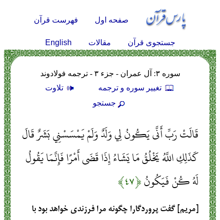
صفحه اول
فهرست قرآن
English
جستجوی قرآن
مقالات
سوره ۳: آل عمران - جزء ۳ - ترجمه فولادوند
تغيير سوره و ترجمه
تلاوت
جستجو
قَالَتْ رَبِّ أَنَّى يَكُونُ لِي وَلَدٌ وَلَمْ يَمْسَسْنِي بَشَرٌ قَالَ
كَذَلِكِ اللَّهُ يَخْلُقُ مَا يَشَاءُ إِذَا قَضَى أَمْرًا فَإِنَّمَا يَقُولُ
لَهُ كُنْ فَيَكُونُ
﴿۴۷﴾
[مريم] گفت پروردگارا چگونه مرا فرزندى خواهد بود با