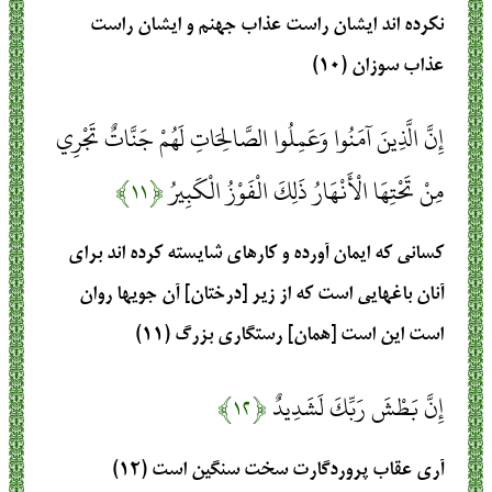
نكرده‏ اند ايشان راست عذاب جهنم و ايشان راست
عذاب سوزان (۱۰)
إِنَّ الَّذِينَ آمَنُوا وَعَمِلُوا الصَّالِحَاتِ لَهُمْ جَنَّاتٌ تَجْرِي
مِنْ تَحْتِهَا الْأَنْهَارُ ذَلِكَ الْفَوْزُ الْكَبِيرُ
﴿۱۱﴾
كسانى كه ايمان آورده و كارهاى شايسته كرده‏ اند براى
آنان باغهايى است كه از زير [درختان] آن جويها روان
است اين است [همان] رستگارى بزرگ (۱۱)
إِنَّ بَطْشَ رَبِّكَ لَشَدِيدٌ
﴿۱۲﴾
آرى عقاب پروردگارت سخت‏ سنگين است (۱۲)