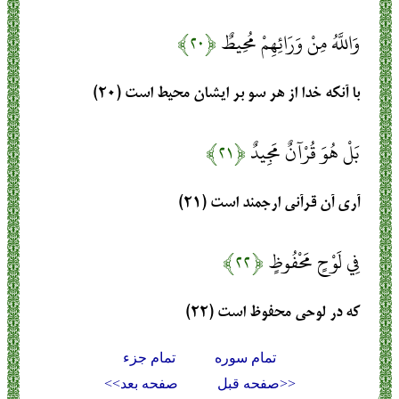
وَاللَّهُ مِنْ وَرَائِهِمْ مُحِيطٌ
﴿۲۰﴾
با آنكه خدا از هر سو بر ايشان محيط است (۲۰)
بَلْ هُوَ قُرْآنٌ مَجِيدٌ
﴿۲۱﴾
آرى آن قرآنى ارجمند است (۲۱)
فِي لَوْحٍ مَحْفُوظٍ
﴿۲۲﴾
كه در لوحى محفوظ است (۲۲)
تمام سوره
تمام جزء
<<صفحه قبل
صفحه بعد>>