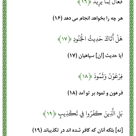
فَعَّالٌ لِمَا يُرِيدُ
﴿۱۶﴾
هر چه را بخواهد انجام مى‏ دهد (۱۶)
هَلْ أَتَاكَ حَدِيثُ الْجُنُودِ
﴿۱۷﴾
آيا حديث [آن] سپاهيان (۱۷)
فِرْعَوْنَ وَثَمُودَ
﴿۱۸﴾
فرعون و ثمود بر تو آمد (۱۸)
بَلِ الَّذِينَ كَفَرُوا فِي تَكْذِيبٍ
﴿۱۹﴾
[نه] بلكه آنان كه كافر شده‏ اند در تكذيب‏اند (۱۹)