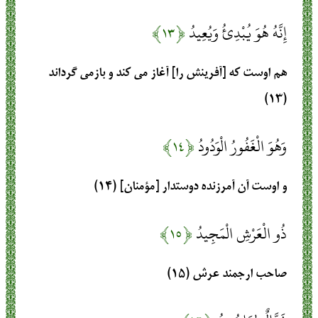
إِنَّهُ هُوَ يُبْدِئُ وَيُعِيدُ
﴿۱۳﴾
هم اوست كه [آفرينش را] آغاز مى ‏كند و بازمى‏ گرداند
(۱۳)
وَهُوَ الْغَفُورُ الْوَدُودُ
﴿۱۴﴾
و اوست آن آمرزنده دوستدار [مؤمنان] (۱۴)
ذُو الْعَرْشِ الْمَجِيدُ
﴿۱۵﴾
صاحب ارجمند عرش (۱۵)