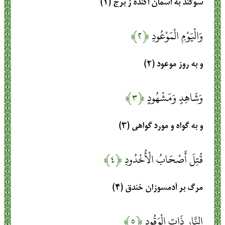
سوگند به آسمان آكنده ز برج (۱)
وَالْيَوْمِ الْمَوْعُودِ
﴿۲﴾
و به روز موعود (۲)
وَشَاهِدٍ وَمَشْهُودٍ
﴿۳﴾
و به گواه و مورد گواهى (۳)
قُتِلَ أَصْحَابُ الْأُخْدُودِ
﴿۴﴾
مرگ بر آدم‏سوزان خندق (۴)
النَّارِ ذَاتِ الْوَقُودِ
﴿۵﴾