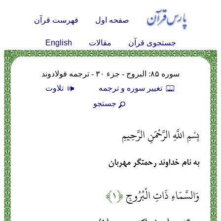
صفحه اول
فهرست قرآن
English
جستجوی قرآن
مقالات
سوره ۸۵: البروج - جزء ۳۰ - ترجمه فولادوند
تغيير سوره و ترجمه
تلاوت
جستجو
بِسْمِ اللَّهِ الرَّحْمَنِ الرَّحِيمِ
به نام خداوند رحمتگر مهربان
وَالسَّمَاءِ ذَاتِ الْبُرُوجِ
﴿۱﴾