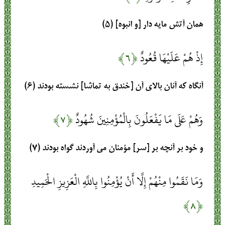
همان آتش مايه‏ دار [و انبوه] (۵)
إِذْ هُمْ عَلَيْهَا قُعُودٌ
﴿۶﴾
آنگاه كه آنان بالاى آن [خندق به تماشا] نشسته بودند (۶)
وَهُمْ عَلَى مَا يَفْعَلُونَ بِالْمُؤْمِنِينَ شُهُودٌ
﴿۷﴾
و خود بر آنچه بر [سر] مؤمنان مى ‏آوردند گواه بودند (۷)
وَمَا نَقَمُوا مِنْهُمْ إِلَّا أَنْ يُؤْمِنُوا بِاللَّهِ الْعَزِيزِ الْحَمِيدِ
﴿۸﴾