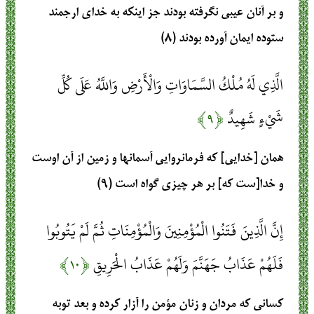
و بر آنان عيبى نگرفته بودند جز اينكه به خداى ارجمند
ستوده ايمان آورده بودند (۸)
الَّذِي لَهُ مُلْكُ السَّمَاوَاتِ وَالْأَرْضِ وَاللَّهُ عَلَى كُلِّ
شَيْءٍ شَهِيدٌ
﴿۹﴾
همان [خدايى] كه فرمانروايى آسمانها و زمين از آن اوست
و خدا[ست كه] بر هر چيزى گواه است (۹)
إِنَّ الَّذِينَ فَتَنُوا الْمُؤْمِنِينَ وَالْمُؤْمِنَاتِ ثُمَّ لَمْ يَتُوبُوا
فَلَهُمْ عَذَابُ جَهَنَّمَ وَلَهُمْ عَذَابُ الْحَرِيقِ
﴿۱۰﴾
كسانى كه مردان و زنان مؤمن را آزار كرده و بعد توبه