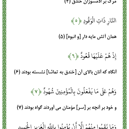
مرگ بر آدم‏سوزان خندق (۴)
النَّارِ ذَاتِ الْوَقُودِ
﴿۵﴾
همان آتش مايه‏ دار [و انبوه] (۵)
إِذْ هُمْ عَلَيْهَا قُعُودٌ
﴿۶﴾
آنگاه كه آنان بالاى آن [خندق به تماشا] نشسته بودند (۶)
وَهُمْ عَلَى مَا يَفْعَلُونَ بِالْمُؤْمِنِينَ شُهُودٌ
﴿۷﴾
و خود بر آنچه بر [سر] مؤمنان مى ‏آوردند گواه بودند (۷)
وَمَا نَقَمُوا مِنْهُمْ إِلَّا أَنْ يُؤْمِنُوا بِاللَّهِ الْعَزِيزِ الْحَمِيدِ