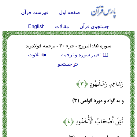
صفحه اول
فهرست قرآن
English
جستجوی قرآن
مقالات
سوره ۸۵: البروج - جزء ۳۰ - ترجمه فولادوند
تغيير سوره و ترجمه
تلاوت
جستجو
وَشَاهِدٍ وَمَشْهُودٍ
﴿۳﴾
و به گواه و مورد گواهى (۳)
قُتِلَ أَصْحَابُ الْأُخْدُودِ
﴿۴﴾