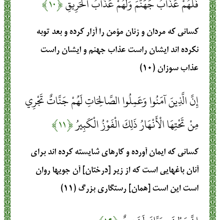
فَلَهُمْ عَذَابُ جَهَنَّمَ وَلَهُمْ عَذَابُ الْحَرِيقِ
﴿۱۰﴾
كسانى كه مردان و زنان مؤمن را آزار كرده و بعد توبه
نكرده‏ اند ايشان راست عذاب جهنم و ايشان راست
عذاب سوزان (۱۰)
إِنَّ الَّذِينَ آمَنُوا وَعَمِلُوا الصَّالِحَاتِ لَهُمْ جَنَّاتٌ تَجْرِي
مِنْ تَحْتِهَا الْأَنْهَارُ ذَلِكَ الْفَوْزُ الْكَبِيرُ
﴿۱۱﴾
كسانى كه ايمان آورده و كارهاى شايسته كرده‏ اند براى
آنان باغهايى است كه از زير [درختان] آن جويها روان
است اين است [همان] رستگارى بزرگ (۱۱)