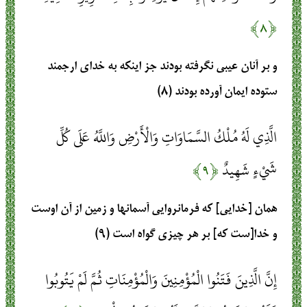
﴿۸﴾
و بر آنان عيبى نگرفته بودند جز اينكه به خداى ارجمند
ستوده ايمان آورده بودند (۸)
الَّذِي لَهُ مُلْكُ السَّمَاوَاتِ وَالْأَرْضِ وَاللَّهُ عَلَى كُلِّ
شَيْءٍ شَهِيدٌ
﴿۹﴾
همان [خدايى] كه فرمانروايى آسمانها و زمين از آن اوست
و خدا[ست كه] بر هر چيزى گواه است (۹)
إِنَّ الَّذِينَ فَتَنُوا الْمُؤْمِنِينَ وَالْمُؤْمِنَاتِ ثُمَّ لَمْ يَتُوبُوا