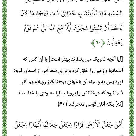
السَّمَاءِ مَاءً فَأَنْبَتْنَا بِهِ حَدَائِقَ ذَاتَ بَهْجَةٍ مَا كَانَ
لَكُمْ أَنْ تُنْبِتُوا شَجَرَهَا أَإِلَهٌ مَعَ اللَّهِ بَلْ هُمْ قَوْمٌ
يَعْدِلُونَ
﴿۶۰﴾
[آيا آنچه شريك مى ‏پندارند بهتر است] يا آن كس كه
آسمانها و زمين را خلق كرد و براى شما آبى از آسمان فرود
آورد پس به وسيله آن باغهاى بهجت‏انگيز رويانيديم كار
شما نبود كه درختانش را برويانيد آيا معبودى با خداست
[نه] بلكه آنان قومى منحرفند (۶۰)
أَمَّنْ جَعَلَ الْأَرْضَ قَرَارًا وَجَعَلَ خِلَالَهَا أَنْهَارًا وَجَعَلَ