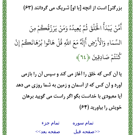
بزرگتر] است از آنچه [با او] شريك مى‏ گردانند (۶۳)
أَمَّنْ يَبْدَأُ الْخَلْقَ ثُمَّ يُعِيدُهُ وَمَنْ يَرْزُقُكُمْ مِنَ
السَّمَاءِ وَالْأَرْضِ أَإِلَهٌ مَعَ اللَّهِ قُلْ هَاتُوا بُرْهَانَكُمْ إِنْ
كُنْتُمْ صَادِقِينَ
﴿۶۴﴾
يا آن كس كه خلق را آغاز مى ‏كند و سپس آن را بازمى
‏آورد و آن كس كه از آسمان و زمين به شما روزى مى‏ دهد
آيا معبودى با خداست بگو اگر راست مى‏ گوييد برهان
خويش را بياوريد (۶۴)
تمام سوره
تمام جزء
<<صفحه قبل
صفحه بعد>>