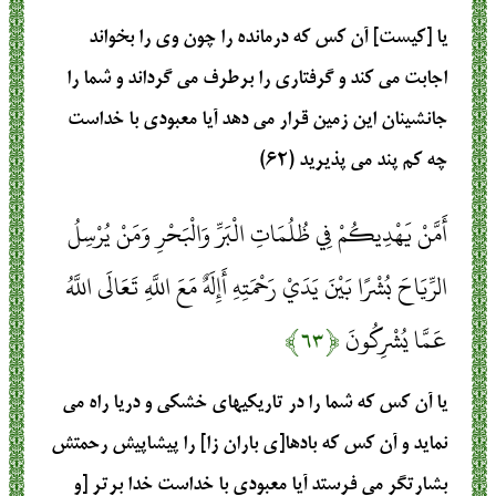
يا [كيست] آن كس كه درمانده را چون وى را بخواند
اجابت مى ‏كند و گرفتارى را برطرف مى‏ گرداند و شما را
جانشينان اين زمين قرار مى‏ دهد آيا معبودى با خداست
چه كم پند مى ‏پذيريد (۶۲)
أَمَّنْ يَهْدِيكُمْ فِي ظُلُمَاتِ الْبَرِّ وَالْبَحْرِ وَمَنْ يُرْسِلُ
الرِّيَاحَ بُشْرًا بَيْنَ يَدَيْ رَحْمَتِهِ أَإِلَهٌ مَعَ اللَّهِ تَعَالَى اللَّهُ
عَمَّا يُشْرِكُونَ
﴿۶۳﴾
يا آن كس كه شما را در تاريكيهاى خشكى و دريا راه مى
‏نمايد و آن كس كه بادها[ى باران زا] را پيشاپيش رحمتش
بشارتگر مى‏ فرستد آيا معبودى با خداست‏ خدا برتر [و