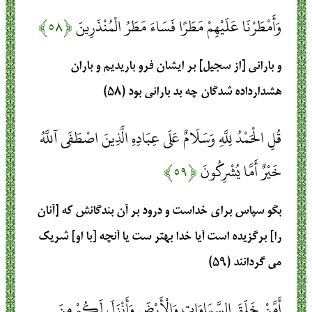
وَأَمْطَرْنَا عَلَيْهِمْ مَطَرًا فَسَاءَ مَطَرُ الْمُنْذَرِينَ
﴿۵۸﴾
و بارانى [از سجيل] بر ايشان فرو باريديم و باران
هشدارداده‏ شدگان چه بد بارانى بود (۵۸)
قُلِ الْحَمْدُ لِلَّهِ وَسَلَامٌ عَلَى عِبَادِهِ الَّذِينَ اصْطَفَى آللَّهُ
خَيْرٌ أَمَّا يُشْرِكُونَ
﴿۵۹﴾
بگو سپاس براى خداست و درود بر آن بندگانش كه [آنان
را] برگزيده است آيا خدا بهتر ست‏ يا آنچه [با او] شريك
مى‏ گردانند (۵۹)
أَمَّنْ خَلَقَ السَّمَاوَاتِ وَالْأَرْضَ وَأَنْزَلَ لَكُمْ مِنَ