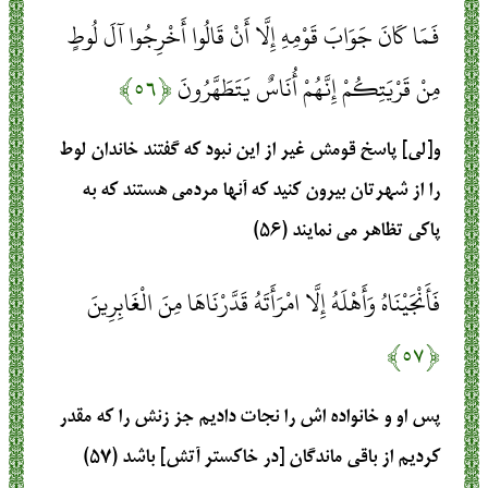
فَمَا كَانَ جَوَابَ قَوْمِهِ إِلَّا أَنْ قَالُوا أَخْرِجُوا آلَ لُوطٍ
مِنْ قَرْيَتِكُمْ إِنَّهُمْ أُنَاسٌ يَتَطَهَّرُونَ
﴿۵۶﴾
و[لى] پاسخ قومش غير از اين نبود كه گفتند خاندان لوط
را از شهرتان بيرون كنيد كه آنها مردمى هستند كه به
پاكى تظاهر مى ‏نمايند (۵۶)
فَأَنْجَيْنَاهُ وَأَهْلَهُ إِلَّا امْرَأَتَهُ قَدَّرْنَاهَا مِنَ الْغَابِرِينَ
﴿۵۷﴾
پس او و خانواده‏ اش را نجات داديم جز زنش را كه مقدر
كرديم از باقى‏ ماندگان [در خاكستر آتش] باشد (۵۷)