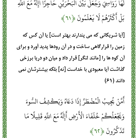
لَهَا رَوَاسِيَ وَجَعَلَ بَيْنَ الْبَحْرَيْنِ حَاجِزًا أَإِلَهٌ مَعَ اللَّهِ
بَلْ أَكْثَرُهُمْ لَا يَعْلَمُونَ
﴿۶۱﴾
[آيا شريكانى كه مى ‏پندارند بهتر است] يا آن كس كه
زمين را قرارگاهى ساخت و در آن رودها پديد آورد و براى
آن كوه ‏ها را [مانند لنگر] قرار داد و ميان دو دريا برزخى
گذاشت آيا معبودى با خداست [نه] بلكه بيشترشان نمى‏
دانند (۶۱)
أَمَّنْ يُجِيبُ الْمُضْطَرَّ إِذَا دَعَاهُ وَيَكْشِفُ السُّوءَ
وَيَجْعَلُكُمْ خُلَفَاءَ الْأَرْضِ أَإِلَهٌ مَعَ اللَّهِ قَلِيلًا مَا
تَذَكَّرُونَ
﴿۶۲﴾