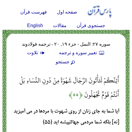
صفحه اول
فهرست قرآن
English
جستجوی قرآن
مقالات
سوره ۲۷: النمل - جزء ۱۹, ۲۰ - ترجمه فولادوند
تغيير سوره و ترجمه
تلاوت
جستجو
أَئِنَّكُمْ لَتَأْتُونَ الرِّجَالَ شَهْوَةً مِنْ دُونِ النِّسَاءِ بَلْ
أَنْتُمْ قَوْمٌ تَجْهَلُونَ
﴿۵۵﴾
آيا شما به جاى زنان از روى شهوت با مردها در مى ‏آميزيد
[نه] بلكه شما مردمى جهالت‏پيشه‏ ايد (۵۵)