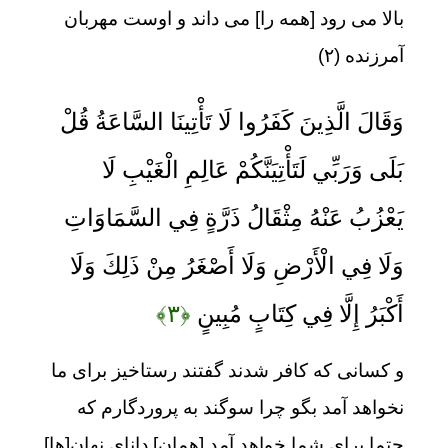
بالا مى ‏رود [همه را] مى‏ داند و اوست مهربان
آمرزنده (۲)
وَقَالَ الَّذِينَ كَفَرُوا لَا تَأْتِينَا السَّاعَةُ قُلْ
بَلَى وَرَبِّي لَتَأْتِيَنَّكُمْ عَالِمِ الْغَيْبِ لَا
يَعْزُبُ عَنْهُ مِثْقَالُ ذَرَّةٍ فِي السَّمَاوَاتِ
وَلَا فِي الْأَرْضِ وَلَا أَصْغَرُ مِنْ ذَلِكَ وَلَا
أَكْبَرُ إِلَّا فِي كِتَابٍ مُبِينٍ
﴿۳﴾
و كسانى كه كافر شدند گفتند رستاخيز براى ما
نخواهد آمد بگو چرا سوگند به پروردگارم كه
حتما براى شما خواهد آمد [همان] داناى نهان[ها]