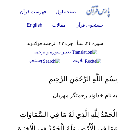
صفحه اول
فهرست قرآن
English
جستجوی قرآن
مقالات
سوره ۳۴: سبأ - جزء ۲۲ - ترجمه فولادوند
تغيير سوره و ترجمه
تلاوت
جستجو
بِسْمِ اللَّهِ الرَّحْمَنِ الرَّحِيمِ
به نام خداوند رحمتگر مهربان
الْحَمْدُ لِلَّهِ الَّذِي لَهُ مَا فِي السَّمَاوَاتِ
وَمَا فِي الْأَرْضِ وَلَهُ الْحَمْدُ فِي الْآخِرَةِ