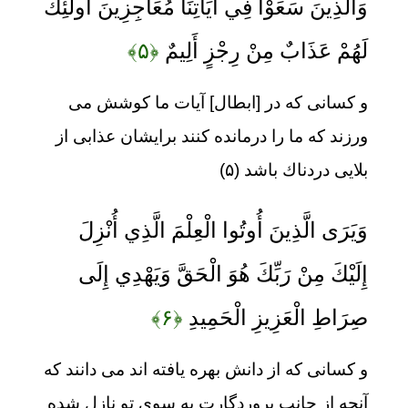
وَالَّذِينَ سَعَوْا فِي آيَاتِنَا مُعَاجِزِينَ أُولَئِكَ
لَهُمْ عَذَابٌ مِنْ رِجْزٍ أَلِيمٌ
﴿۵﴾
و كسانى كه در [ابطال] آيات ما كوشش مى
‏ورزند كه ما را درمانده كنند برايشان عذابى از
بلايى دردناك باشد (۵)
وَيَرَى الَّذِينَ أُوتُوا الْعِلْمَ الَّذِي أُنْزِلَ
إِلَيْكَ مِنْ رَبِّكَ هُوَ الْحَقَّ وَيَهْدِي إِلَى
صِرَاطِ الْعَزِيزِ الْحَمِيدِ
﴿۶﴾
و كسانى كه از دانش بهره يافته‏ اند مى‏ دانند كه
آنچه از جانب پروردگارت به سوى تو نازل شده