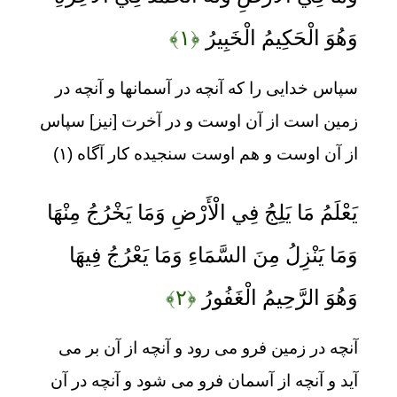
وَهُوَ الْحَكِيمُ الْخَبِيرُ
﴿۱﴾
سپاس خدايى را كه آنچه در آسمانها و آنچه در
زمين است از آن اوست و در آخرت [نيز] سپاس
از آن اوست و هم اوست‏ سنجيده‏ كار آگاه (۱)
يَعْلَمُ مَا يَلِجُ فِي الْأَرْضِ وَمَا يَخْرُجُ مِنْهَا
وَمَا يَنْزِلُ مِنَ السَّمَاءِ وَمَا يَعْرُجُ فِيهَا
وَهُوَ الرَّحِيمُ الْغَفُورُ
﴿۲﴾
آنچه در زمين فرو مى ‏رود و آنچه از آن بر مى
‏آيد و آنچه از آسمان فرو مى ‏شود و آنچه در آن