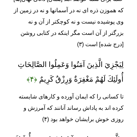
كه هموزن ذره‏ اى نه در آسمانها و نه در زمين از
وى پوشيده نيست و نه كوچكتر از آن و نه
بزرگتر از آن است مگر اينكه در كتابى روشن
[درج شده] است (۳)
لِيَجْزِيَ الَّذِينَ آمَنُوا وَعَمِلُوا الصَّالِحَاتِ
أُولَئِكَ لَهُمْ مَغْفِرَةٌ وَرِزْقٌ كَرِيمٌ
﴿۴﴾
تا كسانى را كه ايمان آورده و كارهاى شايسته
كرده‏ اند به پاداش رساند آنانند كه آمرزش و
روزى خوش برايشان خواهد بود (۴)