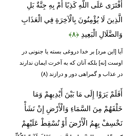
أَفْتَرَى عَلَى اللَّهِ كَذِبًا أَمْ بِهِ جِنَّةٌ بَلِ
الَّذِينَ لَا يُؤْمِنُونَ بِالْآخِرَةِ فِي الْعَذَابِ
وَالضَّلَالِ الْبَعِيدِ
﴿۸﴾
آيا [اين مرد] بر خدا دروغى بسته يا جنونى در
اوست [نه] بلكه آنان كه به آخرت ايمان ندارند
در عذاب و گمراهى دور و درازند (۸)
أَفَلَمْ يَرَوْا إِلَى مَا بَيْنَ أَيْدِيهِمْ وَمَا
خَلْفَهُمْ مِنَ السَّمَاءِ وَالْأَرْضِ إِنْ نَشَأْ
نَخْسِفْ بِهِمُ الْأَرْضَ أَوْ نُسْقِطْ عَلَيْهِمْ