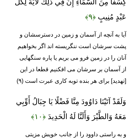
كِسَفًا مِنَ السَّمَاءِ إِنَّ فِي ذَلِكَ لَآيَةً لِكُلِّ
عَبْدٍ مُنِيبٍ
﴿۹﴾
آيا به آنچه از آسمان و زمين در دسترسشان و
پشت‏ سرشان است ننگريسته‏ اند اگر بخواهيم
آنان را در زمين فرو مى ‏بريم يا پاره ‏سنگهايى
از آسمان بر سرشان مى‏ افكنيم قطعا در اين
[تهديد] براى هر بنده توبه‏ كارى عبرت است (۹)
وَلَقَدْ آتَيْنَا دَاوُودَ مِنَّا فَضْلًا يَا جِبَالُ أَوِّبِي
مَعَهُ وَالطَّيْرَ وَأَلَنَّا لَهُ الْحَدِيدَ
﴿۱۰﴾
و به راستى داوود را از جانب خويش مزيتى