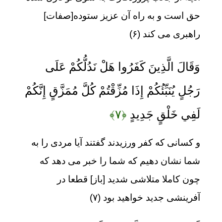
حق است و به راه آن عزيز ستوده[صفات]
راهبرى مى ‏كند (۶)
وَقَالَ الَّذِينَ كَفَرُوا هَلْ نَدُلُّكُمْ عَلَى
رَجُلٍ يُنَبِّئُكُمْ إِذَا مُزِّقْتُمْ كُلَّ مُمَزَّقٍ إِنَّكُمْ
لَفِي خَلْقٍ جَدِيدٍ
﴿۷﴾
و كسانى كه كفر ورزيدند گفتند آيا مردى را به
شما نشان دهيم كه شما را خبر مى‏ دهد كه
چون كاملا متلاشى شديد [باز] قطعا در
آفرينشى جديد خواهيد بود (۷)