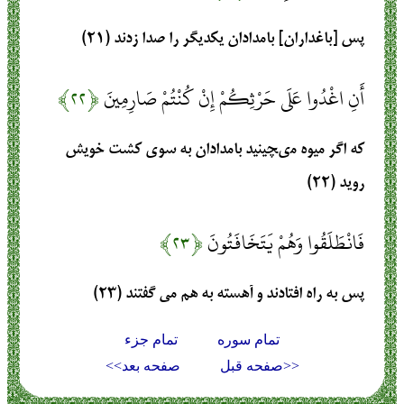
پس [باغداران] بامدادان يكديگر را صدا زدند (۲۱)
أَنِ اغْدُوا عَلَى حَرْثِكُمْ إِنْ كُنْتُمْ صَارِمِينَ
﴿۲۲﴾
كه اگر ميوه مى‏چينيد بامدادان به سوى كشت‏ خويش
رويد (۲۲)
فَانْطَلَقُوا وَهُمْ يَتَخَافَتُونَ
﴿۲۳﴾
پس به راه افتادند و آهسته به هم مى گفتند (۲۳)
تمام سوره
تمام جزء
<<صفحه قبل
صفحه بعد>>