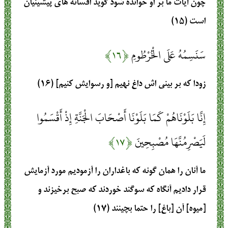
چون آيات ما بر او خوانده شود گويد افسانه ‏هاى پيشينيان
است (۱۵)
سَنَسِمُهُ عَلَى الْخُرْطُومِ
﴿۱۶﴾
زودا كه بر بينى‏ اش داغ نهيم [و رسوايش كنيم] (۱۶)
إِنَّا بَلَوْنَاهُمْ كَمَا بَلَوْنَا أَصْحَابَ الْجَنَّةِ إِذْ أَقْسَمُوا
لَيَصْرِمُنَّهَا مُصْبِحِينَ
﴿۱۷﴾
ما آنان را همان گونه كه باغداران را آزموديم مورد آزمايش
قرار داديم آنگاه كه سوگند خوردند كه صبح برخيزند و
[ميوه] آن [باغ] را حتما بچينند (۱۷)