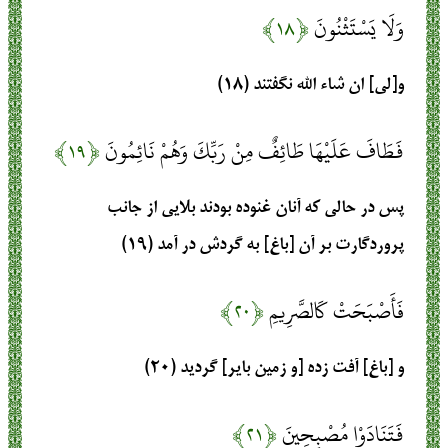
وَلَا يَسْتَثْنُونَ
﴿۱۸﴾
و[لى] ان شاء الله نگفتند (۱۸)
فَطَافَ عَلَيْهَا طَائِفٌ مِنْ رَبِّكَ وَهُمْ نَائِمُونَ
﴿۱۹﴾
پس در حالى كه آنان غنوده بودند بلايى از جانب
پروردگارت بر آن [باغ] به گردش در آمد (۱۹)
فَأَصْبَحَتْ كَالصَّرِيمِ
﴿۲۰﴾
و [باغ] آفت زده [و زمين باير] گرديد (۲۰)
فَتَنَادَوْا مُصْبِحِينَ
﴿۲۱﴾