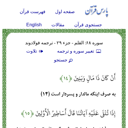
صفحه اول
فهرست قرآن
English
جستجوی قرآن
مقالات
سوره ۶۸: القلم - جزء ۲۹ - ترجمه فولادوند
تغيير سوره و ترجمه
تلاوت
جستجو
أَنْ كَانَ ذَا مَالٍ وَبَنِينَ
﴿۱۴﴾
به صرف اينكه مالدار و پسردار است (۱۴)
إِذَا تُتْلَى عَلَيْهِ آيَاتُنَا قَالَ أَسَاطِيرُ الْأَوَّلِينَ
﴿۱۵﴾