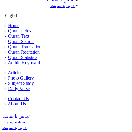
»
درباره سایت
English
»
Home
»
Quran Index
»
Quran Text
»
Quran Search
»
Quran Translations
»
Quran Recitation
»
Quran Statistics
»
Arabic Keyboard
»
Articles
»
Photo Gallery
»
Subject Study
»
Daily Verse
»
Contact Us
»
About Us
تماس با سایت
نقشه سايت
درباره سایت